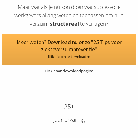
Maar wat als je nú kon doen wat succesvolle
werkgevers allang weten en toepassen om hun
verzuim
structureel
te verlagen?
Meer weten? Download nu onze "25 Tips voor
ziekteverzuimpreventie"
Klik hierom te downloaden
Link naar downloadpagina
25+
Jaar ervaring