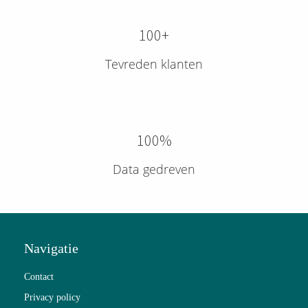
100+
Tevreden klanten
100%
Data gedreven
Navigatie
Contact
Privacy policy